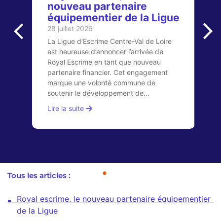
nouveau partenaire
2
équipementier de la Ligue
L
28 juillet 2026
p
en
La Ligue d’Escrime Centre-Val de Loire
d
 la
est heureuse d’annoncer l’arrivée de
r
Royal Escrime en tant que nouveau
a
e
partenaire financier. Cet engagement
e
marque une volonté commune de
Li
soutenir le développement de...
Lire la suite
Tous les articles :
Royal escrime, le nouveau partenaire équipementier
de la Ligue