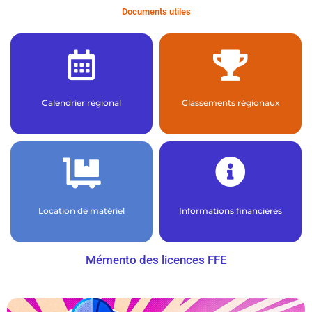
Documents utiles
Accéder à la page
Accéder à la page
régionaux :
Calendrier régional
Classements régionaux
Retrouvez le calendrier régional
Retrouvez les classements
Accéder à la page
Accéder à la page
maintenant !
financières !
Location de matériel
Informations financières
Réservez du matériel dès
Rendez-vous sur la page des infos
Mémento des licences FFE